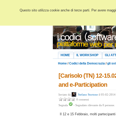
Questo sito utilizza cookie anche di terze parti. Per avere maggio
HOME
IL WORKSHOP
GLI ATT
Home
/
Codici della Democrazia
/
gli svi
[Carisolo (TN) 12-15.0
and e-Participation
Inviato da
Stefano Stortone
il 05-02-2014 
0 consensi
Segnala
-
Segnalato rilevante da
0
persone.
Il 12 e 15 Febbraio, molti partecipan