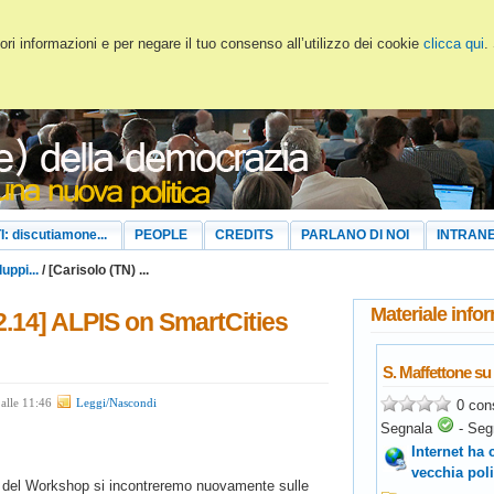
ri informazioni e per negare il tuo consenso all’utilizzo dei cookie
clicca qui
.
I: discutiamone...
PEOPLE
CREDITS
PARLANO DI NOI
INTRAN
luppi...
/ [Carisolo (TN) ...
Materiale info
2.14] ALPIS on SmartCities
S. Maffettone su 
0 con
alle 11:46
Leggi/Nascondi
Segnala
-
Seg
Internet ha
vecchia poli
ti del Workshop si incontreremo nuovamente sulle