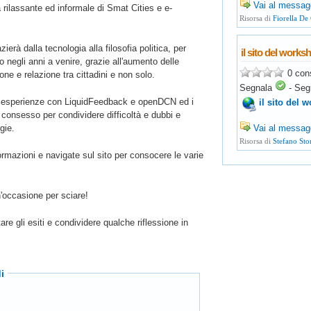
Vai al messag
 rilassante ed informale di Smat Cities e e-
Risorsa di
Fiorella De
erà dalla tecnologia alla filosofia politica, per
il sito del works
 negli anni a venire, grazie all'aumento delle
0 con
one e relazione tra cittadini e non solo.
Segnala
-
Seg
le esperienze con LiquidFeedback e openDCN ed i
il sito del 
l consesso per condividere difficoltà e dubbi e
gie.
Vai al messag
Risorsa di
Stefano Sto
nformazioni e navigate sul sito per consocere le varie
'occasione per sciare!
re gli esiti e condividere qualche riflessione in
i