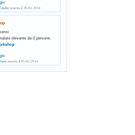
gio
 Cindio
inserita il 26-02-2014
hop
sensi
nalato rilevante da
0
persone.
workshop
gio
rtone
inserita il 05-02-2014