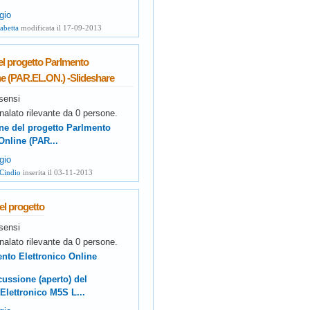
gio
abetta
modificata il 17-09-2013
el progetto Parlmento
ne (PAR.EL.ON.) -Slideshare
sensi
nalato rilevante da
0
persone.
ne del progetto Parlmento
Online (PAR...
gio
 Cindio
inserita il 03-11-2013
del progetto
sensi
nalato rilevante da
0
persone.
ento Elettronico Online
ussione (aperto) del
Elettronico M5S L...