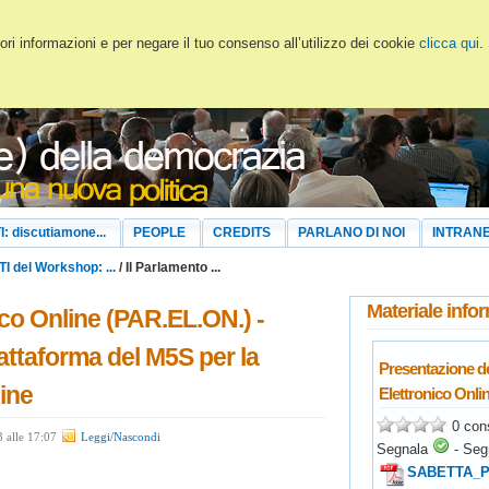
ri informazioni e per negare il tuo consenso all’utilizzo dei cookie
clicca qui
.
I: discutiamone...
PEOPLE
CREDITS
PARLANO DI NOI
INTRAN
TI del Workshop: ...
/ Il Parlamento ...
Materiale info
ico Online (PAR.EL.ON.) -
attaforma del M5S per la
Presentazione d
ine
Elettronico Onli
0 con
 alle 17:07
Leggi/Nascondi
Segnala
-
Seg
SABETTA_Pi