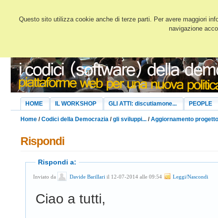
Questo sito utilizza cookie anche di terze parti. Per avere maggiori inf
navigazione accon
HOME
IL WORKSHOP
GLI ATTI: discutiamone...
PEOPLE
Home
/
Codici della Democrazia
/
gli sviluppi...
/
Aggiornamento progetto 
Rispondi
Rispondi a:
Inviato da
Davide Barillari
il 12-07-2014 alle 09:54
Leggi/Nascondi
Ciao a tutti,