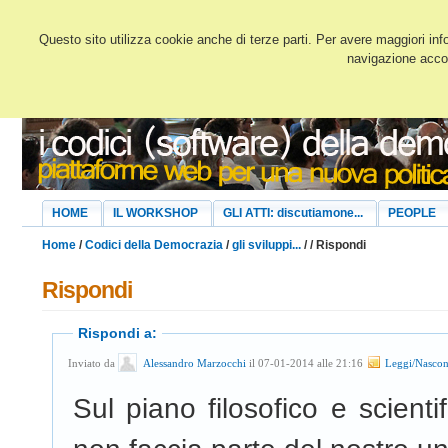
Questo sito utilizza cookie anche di terze parti. Per avere maggiori inf
navigazione accon
HOME
IL WORKSHOP
GLI ATTI: discutiamone...
PEOPLE
Home
/
Codici della Democrazia
/
gli sviluppi...
/
/ Rispondi
Rispondi
Rispondi a:
Inviato da
Alessandro Marzocchi
il 07-01-2014 alle 21:16
Leggi/Nascon
Sul piano filosofico e scienti