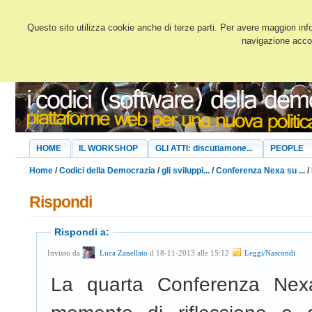
Questo sito utilizza cookie anche di terze parti. Per avere maggiori inf
navigazione accon
HOME
IL WORKSHOP
GLI ATTI: discutiamone...
PEOPLE
Home
/
Codici della Democrazia
/
gli sviluppi...
/
Conferenza Nexa su ...
/
Rispondi
Rispondi a:
Inviato da
Luca Zanellato
il 18-11-2013 alle 15:12
Leggi/Nascondi
La quarta Conferenza Nex