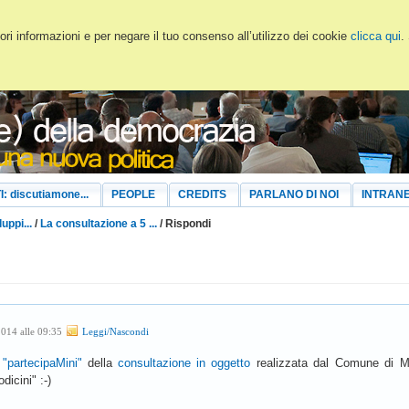
ri informazioni e per negare il tuo consenso all’utilizzo dei cookie
clicca qui
.
I: discutiamone...
PEOPLE
CREDITS
PARLANO DI NOI
INTRAN
luppi...
/
La consultazione a 5 ...
/ Rispondi
2014 alle 09:35
Leggi/Nascondi
 "partecipaMini"
della
consultazione in oggetto
realizzata dal Comune di Mi
icini" :-)