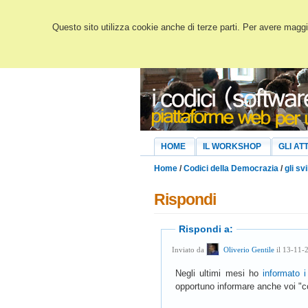
Questo sito utilizza cookie anche di terze parti. Per avere maggio
HOME
IL WORKSHOP
GLI ATT
Home
/
Codici della Democrazia
/
gli svi
Rispondi
Rispondi a:
Inviato da
Oliverio Gentile
il 13-11-
Negli ultimi mesi ho
informato i
opportuno informare anche voi "cod